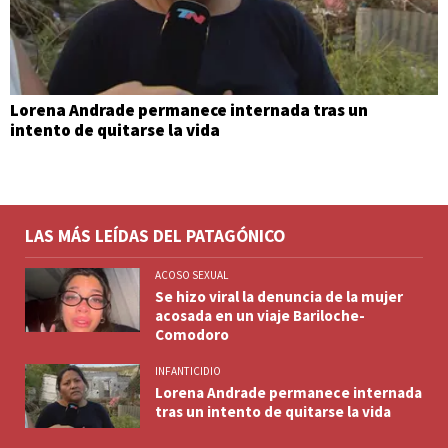
Lorena Andrade permanece internada tras un
intento de quitarse la vida
LAS MÁS LEÍDAS DEL PATAGÓNICO
ACOSO SEXUAL
Se hizo viral la denuncia de la mujer
acosada en un viaje Bariloche-
Comodoro
INFANTICIDIO
Lorena Andrade permanece internada
tras un intento de quitarse la vida