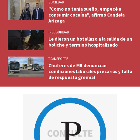
SOCIEDAD
"Como no tenía sueño, empecé a
consumir cocaína", afirmó Candela
Arizaga
INSEGURIDAD
Le dieron un botellazo a la salida de un
boliche y terminó hospitalizado
TRANSPORTE
Choferes de MR denuncian
condiciones laborales precarias y falta
de respuesta gremial