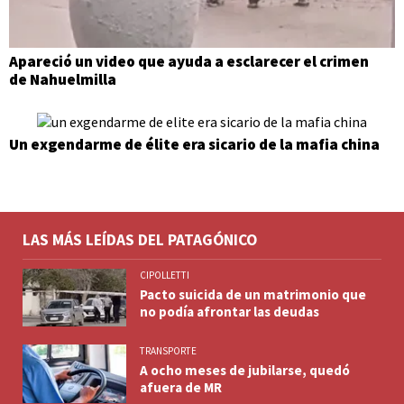
Apareció un video que ayuda a esclarecer el crimen
de Nahuelmilla
Un exgendarme de élite era sicario de la mafia china
LAS MÁS LEÍDAS DEL PATAGÓNICO
CIPOLLETTI
Pacto suicida de un matrimonio que
no podía afrontar las deudas
TRANSPORTE
A ocho meses de jubilarse, quedó
afuera de MR