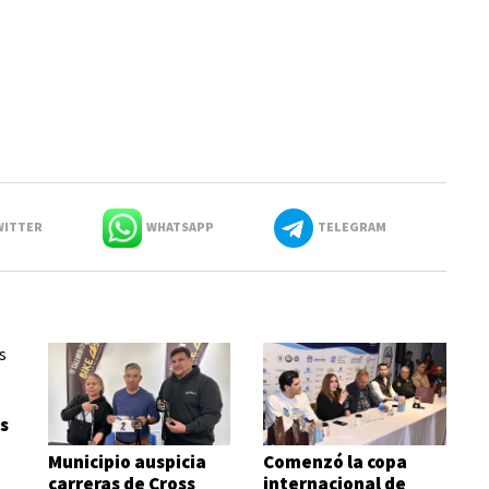
ITTER
WHATSAPP
TELEGRAM
s
Municipio auspicia
Comenzó la copa
carreras de Cross
internacional de