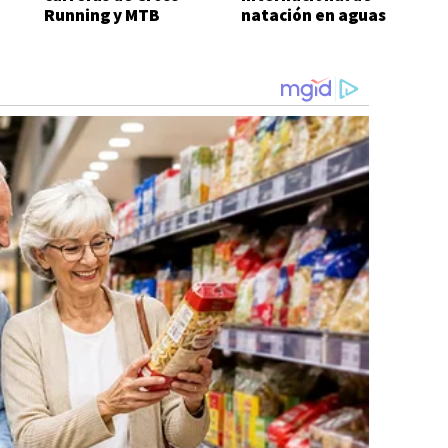
Running y MTB
natación en aguas
frías