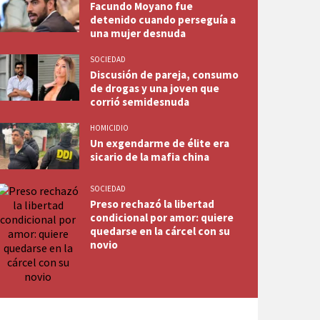
Facundo Moyano fue
detenido cuando perseguía a
una mujer desnuda
SOCIEDAD
Discusión de pareja, consumo
de drogas y una joven que
corrió semidesnuda
HOMICIDIO
Un exgendarme de élite era
sicario de la mafia china
SOCIEDAD
Preso rechazó la libertad
condicional por amor: quiere
quedarse en la cárcel con su
novio