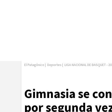
El Patagónico
|
Deportes
|
LIGA NACIONAL DE BASQUET
-
20
Gimnasia se co
por segunda vez