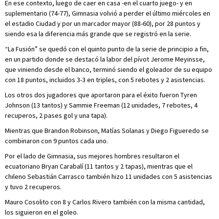
En ese contexto, luego de caer en casa -en el cuarto juego- y en
suplementario (74-77), Gimnasia volvió a perder el último miércoles en
el estadio Ciudad y por un marcador mayor (88-60), por 28 puntos y
siendo esa la diferencia más grande que se registró en la serie.
“La Fusión” se quedó con el quinto punto de la serie de principio a fin,
en un partido donde se destacó la labor del pívot Jerome Meyinsse,
que viniendo desde el banco, terminó siendo el goleador de su equipo
con 18 puntos, incluidos 3-3 en triples, con 5 rebotes y 2 asistencias.
Los otros dos jugadores que aportaron para el éxito fueron Tyren
Johnson (13 tantos) y Sammie Freeman (12 unidades, 7 rebotes, 4
recuperos, 2 pases gol y una tapa).
Mientras que Brandon Robinson, Matías Solanas y Diego Figueredo se
combinaron con 9 puntos cada uno.
Por el lado de Gimnasia, sus mejores hombres resultaron el
ecuatoriano Bryan Carabalí (11 tantos y 2 tapas), mientras que el
chileno Sebastián Carrasco también hizo 11 unidades con 5 asistencias
y tuvo 2 recuperos.
Mauro Cosolito con 8 y Carlos Rivero también con la misma cantidad,
los siguieron en el goleo.