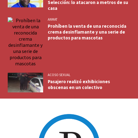
Selección: lo atacaron a metros de su
casa
ANMAT
Prohíben la venta de una reconocida
crema desinflamante y una serie de
productos para mascotas
ACOSO SEXUAL
Pasajero realizó exhibiciones
obscenas en un colectivo