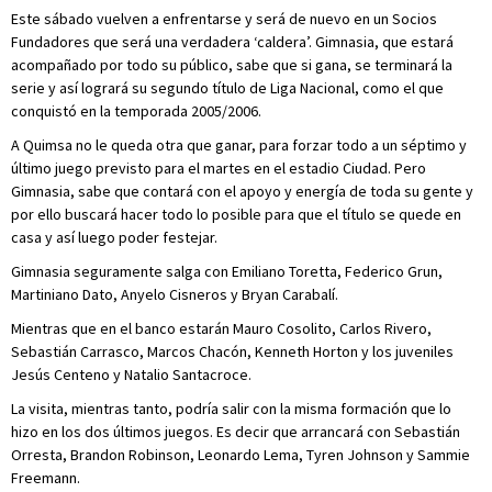
Este sábado vuelven a enfrentarse y será de nuevo en un Socios
Fundadores que será una verdadera ‘caldera’. Gimnasia, que estará
acompañado por todo su público, sabe que si gana, se terminará la
serie y así logrará su segundo título de Liga Nacional, como el que
conquistó en la temporada 2005/2006.
A Quimsa no le queda otra que ganar, para forzar todo a un séptimo y
último juego previsto para el martes en el estadio Ciudad. Pero
Gimnasia, sabe que contará con el apoyo y energía de toda su gente y
por ello buscará hacer todo lo posible para que el título se quede en
casa y así luego poder festejar.
Gimnasia seguramente salga con Emiliano Toretta, Federico Grun,
Martiniano Dato, Anyelo Cisneros y Bryan Carabalí.
Mientras que en el banco estarán Mauro Cosolito, Carlos Rivero,
Sebastián Carrasco, Marcos Chacón, Kenneth Horton y los juveniles
Jesús Centeno y Natalio Santacroce.
La visita, mientras tanto, podría salir con la misma formación que lo
hizo en los dos últimos juegos. Es decir que arrancará con Sebastián
Orresta, Brandon Robinson, Leonardo Lema, Tyren Johnson y Sammie
Freemann.