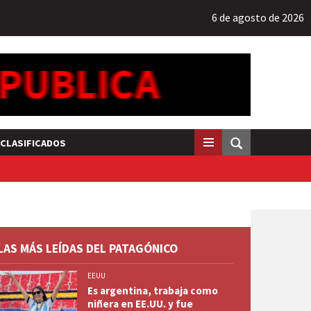
6 de agosto de 2026
CLASIFICADOS
LAS MÁS LEÍDAS DEL PATAGÓNICO
EEUU
Es argentina, trabaja como
niñera en EE.UU. y fue