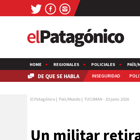
HOME
REGIONALES
POLICIALES
PAÍS/
DE QUE SE HABLA
INSEGURIDAD
POLI
El Patagónico
|
País/Mundo
|
TUCUMAN
-
20 junio 2026
Un militar retir