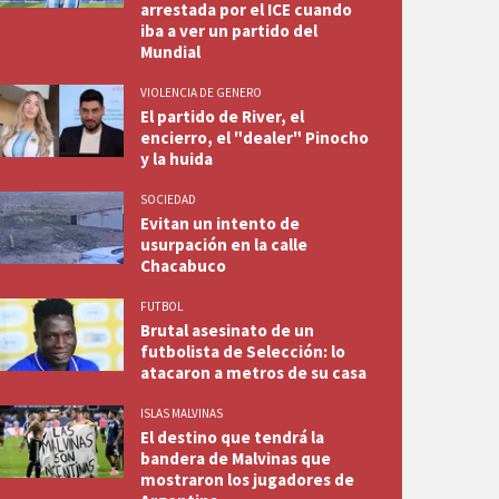
arrestada por el ICE cuando
iba a ver un partido del
Mundial
VIOLENCIA DE GENERO
El partido de River, el
encierro, el "dealer" Pinocho
y la huida
SOCIEDAD
Evitan un intento de
usurpación en la calle
Chacabuco
FUTBOL
Brutal asesinato de un
futbolista de Selección: lo
atacaron a metros de su casa
ISLAS MALVINAS
El destino que tendrá la
bandera de Malvinas que
mostraron los jugadores de