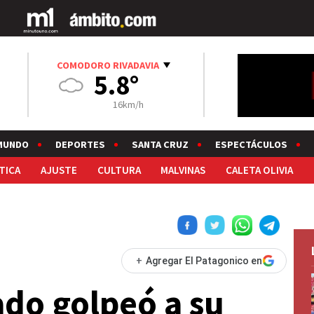
COMODORO RIVADAVIA
5.8°
16km/h
MUNDO
DEPORTES
SANTA CRUZ
ESPECTÁCULOS
TICA
AJUSTE
CULTURA
MALVINAS
CALETA OLIVIA
+
Agregar El Patagonico en
ado golpeó a su