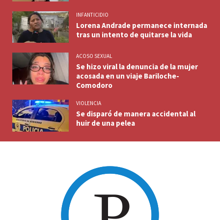
INFANTICIDIO
Lorena Andrade permanece internada
tras un intento de quitarse la vida
ACOSO SEXUAL
Se hizo viral la denuncia de la mujer
acosada en un viaje Bariloche-
Comodoro
VIOLENCIA
Se disparó de manera accidental al
huir de una pelea