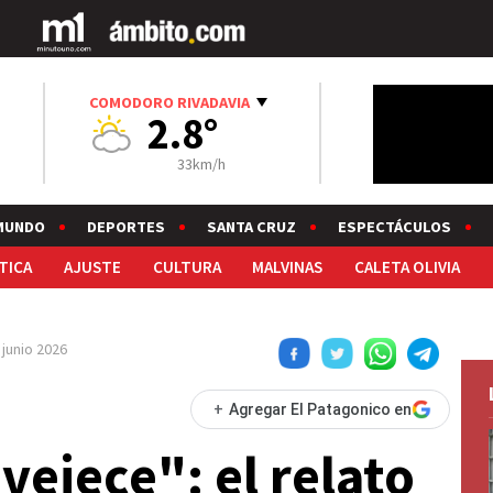
COMODORO RIVADAVIA
2.8°
33km/h
MUNDO
DEPORTES
SANTA CRUZ
ESPECTÁCULOS
TICA
AJUSTE
CULTURA
MALVINAS
CALETA OLIVIA
 junio 2026
+
Agregar El Patagonico en
vejece": el relato