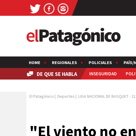
HOME
REGIONALES
POLICIALES
PAÍS/
DE QUE SE HABLA
INSEGURIDAD
POLI
El Patagónico
|
Deportes
|
LIGA NACIONAL DE BASQUET
-
21
"El viento no en