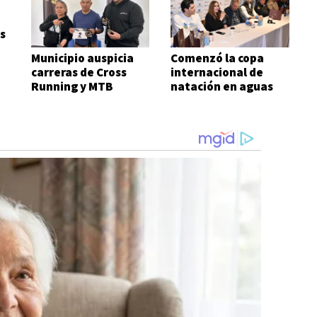
s
Municipio auspicia
Comenzó la copa
carreras de Cross
internacional de
Running y MTB
natación en aguas
frías