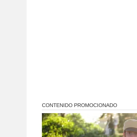
36 kilos de cocaína
la Justicia bajo la
lupa