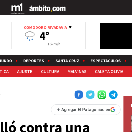
COMODORO RIVADAVIA
4°
16km/h
MUNDO
DEPORTES
SANTA CRUZ
ESPECTÁCULOS
TICA
AJUSTE
CULTURA
MALVINAS
CALETA OLIVIA
1
+
Agregar El Patagonico en
lló contra una