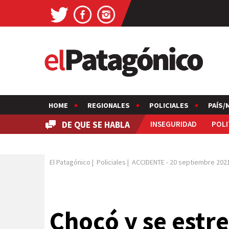
HOME
REGIONALES
POLICIALES
PAÍS/
DE QUE SE HABLA
INSEGURIDAD
POLI
El Patagónico
|
Policiales
|
ACCIDENTE
-
20 septiembre 202
Chocó y se estre