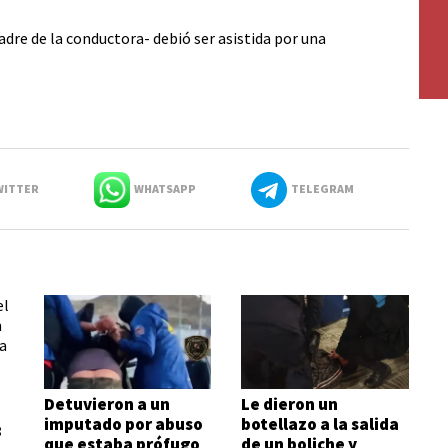
dre de la conductora- debió ser asistida por una
ITTER
WHATSAPP
TELEGRAM
Detuvieron a un
Le dieron un
imputado por abuso
botellazo a la salida
:
que estaba prófugo
de un boliche y