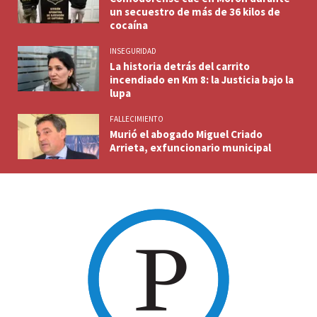
un secuestro de más de 36 kilos de
cocaína
INSEGURIDAD
La historia detrás del carrito
incendiado en Km 8: la Justicia bajo la
lupa
FALLECIMIENTO
Murió el abogado Miguel Criado
Arrieta, exfuncionario municipal