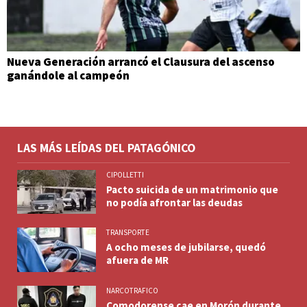
Nueva Generación arrancó el Clausura del ascenso
ganándole al campeón
LAS MÁS LEÍDAS DEL PATAGÓNICO
CIPOLLETTI
Pacto suicida de un matrimonio que
no podía afrontar las deudas
TRANSPORTE
A ocho meses de jubilarse, quedó
afuera de MR
NARCOTRAFICO
Comodorense cae en Morón durante