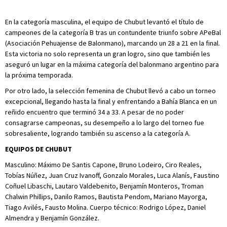
En la categoría masculina, el equipo de Chubut levantó el título de
campeones de la categoría B tras un contundente triunfo sobre APeBal
(Asociación Pehuajense de Balonmano), marcando un 28 a 21 en la final.
Esta victoria no solo representa un gran logro, sino que también les
aseguró un lugar en la máxima categoría del balonmano argentino para
la próxima temporada.
Por otro lado, la selección femenina de Chubut llevó a cabo un torneo
excepcional, llegando hasta la final y enfrentando a Bahía Blanca en un
reñido encuentro que terminó 34 a 33. A pesar de no poder
consagrarse campeonas, su desempeño a lo largo del torneo fue
sobresaliente, logrando también su ascenso a la categoría A.
EQUIPOS DE CHUBUT
Masculino: Máximo De Santis Capone, Bruno Lodeiro, Ciro Reales,
Tobías Núñez, Juan Cruz Ivanoff, Gonzalo Morales, Luca Alanís, Faustino
Coñuel Libaschi, Lautaro Valdebenito, Benjamín Monteros, Troman
Chalwin Phillips, Danilo Ramos, Bautista Pendom, Mariano Mayorga,
Tiago Avilés, Fausto Molina. Cuerpo técnico: Rodrigo López, Daniel
Almendra y Benjamín González.