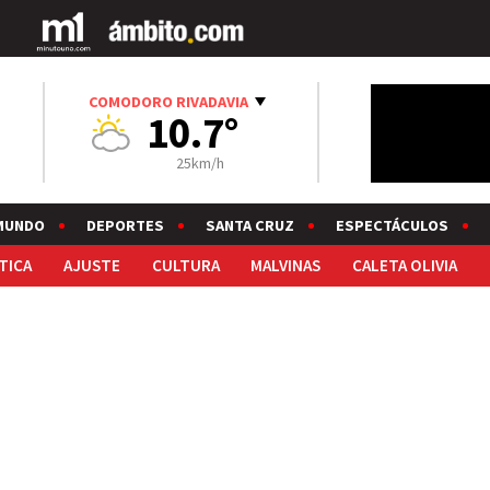
COMODORO RIVADAVIA
10.7°
25km/h
MUNDO
DEPORTES
SANTA CRUZ
ESPECTÁCULOS
TICA
AJUSTE
CULTURA
MALVINAS
CALETA OLIVIA