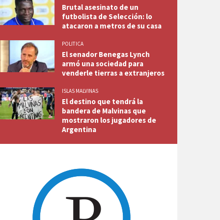
Brutal asesinato de un
futbolista de Selección: lo
atacaron a metros de su casa
POLITICA
El senador Benegas Lynch
armó una sociedad para
venderle tierras a extranjeros
ISLAS MALVINAS
El destino que tendrá la
bandera de Malvinas que
mostraron los jugadores de
Argentina