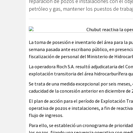
reparación de pozos e instalaciones con el obje
petróleo y gas, mantener los puestos de trabajo
La toma de posesión e inventario del área para la p
semana pasada ante escribano público, en presencia
fiscalización de personal del Ministerio de Hidrocar
La operadora Roch S.A. resultó adjudicataria del Co
explotación transitoria del área hidrocarburífera q
Se trata de una medida excepcional por seis meses, c
caducidad de la concesión anterior en diciembre de
El plan de acción para el período de Explotación T
operativa de pozos e instalaciones, a fin de reactiv
flujo de ingresos.
Para ello, se estableció un cronograma de priorida
los pozos, fijando una secuencia operativa con medic