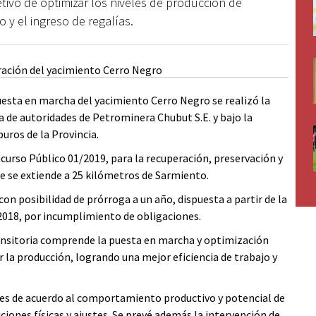
tivo de optimizar los niveles de producción de
 y el ingreso de regalías.
uesta en marcha del yacimiento Cerro Negro se realizó la
 de autoridades de Petrominera Chubut S.E. y bajo la
buros de la Provincia.
ncurso Público 01/2019, para la recuperación, preservación y
ue se extiende a 25 kilómetros de Sarmiento.
on posibilidad de prórroga a un año, dispuesta a partir de la
 2018, por incumplimiento de obligaciones.
ransitoria comprende la puesta en marcha y optimización
ar la producción, logrando una mejor eficiencia de trabajo y
des de acuerdo al comportamiento productivo y potencial de
iones físicas y ajustes. Se prevé además la intervención de