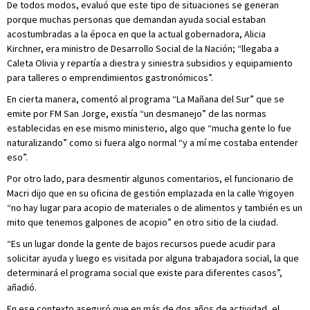
De todos modos, evaluó que este tipo de situaciones se generan
porque muchas personas que demandan ayuda social estaban
acostumbradas a la época en que la actual gobernadora, Alicia
Kirchner, era ministro de Desarrollo Social de la Nación; “llegaba a
Caleta Olivia y repartía a diestra y siniestra subsidios y equipamiento
para talleres o emprendimientos gastronómicos”.
En cierta manera, comentó al programa “La Mañana del Sur” que se
emite por FM San Jorge, existía “un desmanejo” de las normas
establecidas en ese mismo ministerio, algo que “mucha gente lo fue
naturalizando” como si fuera algo normal “y a mí me costaba entender
eso”.
Por otro lado, para desmentir algunos comentarios, el funcionario de
Macri dijo que en su oficina de gestión emplazada en la calle Yrigoyen
“no hay lugar para acopio de materiales o de alimentos y también es un
mito que tenemos galpones de acopio” en otro sitio de la ciudad.
“Es un lugar donde la gente de bajos recursos puede acudir para
solicitar ayuda y luego es visitada por alguna trabajadora social, la que
determinará el programa social que existe para diferentes casos”,
añadió.
En ese contexto aseguró que en más de dos años de actividad, el