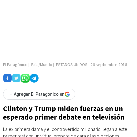
El Patagónico
|
País/Mundo
|
ESTADOS UNIDOS
-
26 septiembre 2016
+
Agregar El Patagonico en
Clinton y Trump miden fuerzas en un
esperado primer debate en televisión
La ex primera dama y el controvertido millonario llegan a este
primer test con un virtual empate de cara a las elecciones