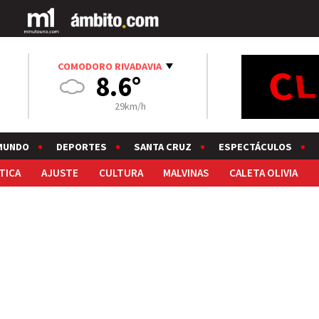
COMODORO RIVADAVIA
8.6°
29km/h
MUNDO
DEPORTES
SANTA CRUZ
ESPECTÁCULOS
TICA
AJUSTE
CULTURA
MALVINAS
CALETA OLIVIA