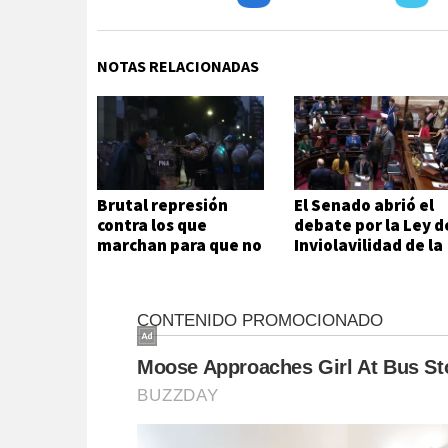
NOTAS RELACIONADAS
Brutal represión
El Senado abrió el
contra los que
debate por la Ley d
marchan para que no
Inviolavilidad de la
se venda la patria
Propiedad Privada