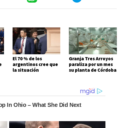
El 70 % de los
Granja Tres Arroyos
e
argentinos cree que
paraliza por un mes
la situación
su planta de Córdoba
económica es mala