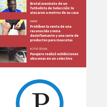
Brutal asesinato de un
futbolista de Selección: lo
atacaron a metros de su casa
ANMAT
Prohíben la venta de una
reconocida crema
desinflamante y una serie de
productos para mascotas
ACOSO SEXUAL
Pasajero realizó exhibiciones
obscenas en un colectivo