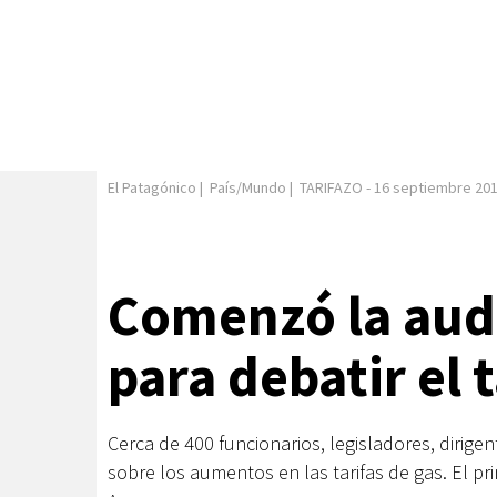
El Patagónico
|
País/Mundo
|
TARIFAZO
-
16 septiembre 20
Comenzó la aud
para debatir el 
Cerca de 400 funcionarios, legisladores, dirige
sobre los aumentos en las tarifas de gas. El pr