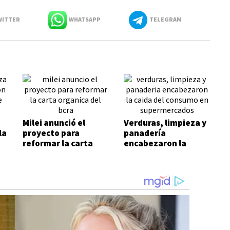
ITTER
WHATSAPP
TELEGRAM
Milei anunció el
Verduras, limpieza y
la
proyecto para
panadería
reformar la carta
encabezaron la
orgánica del BCRA
caída del consumo en
supermercados