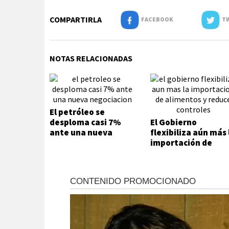
COMPARTIRLA
FACEBOOK
TW
NOTAS RELACIONADAS
El petróleo se
desploma casi 7%
El Gobierno
ante una nueva
flexibiliza aún más 
negociación
importación de
alimentos y reduce
controles