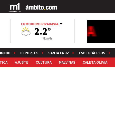
COMODORO RIVADAVIA
2.2°
7km/h
MUNDO
DEPORTES
SANTA CRUZ
ESPECTÁCULOS
TICA
AJUSTE
CULTURA
MALVINAS
CALETA OLIVIA