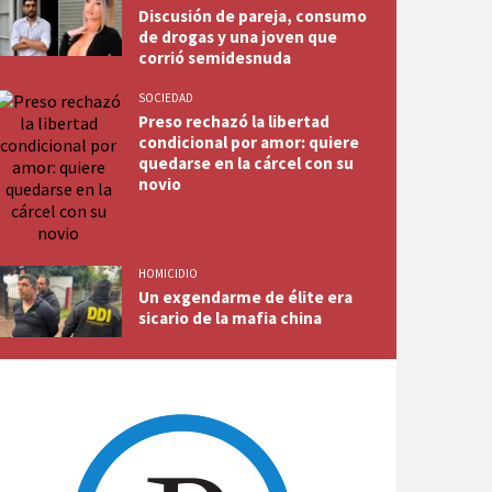
Discusión de pareja, consumo
de drogas y una joven que
corrió semidesnuda
SOCIEDAD
Preso rechazó la libertad
condicional por amor: quiere
quedarse en la cárcel con su
novio
HOMICIDIO
Un exgendarme de élite era
sicario de la mafia china