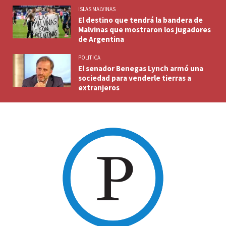
ISLAS MALVINAS
El destino que tendrá la bandera de
Malvinas que mostraron los jugadores
de Argentina
POLITICA
El senador Benegas Lynch armó una
sociedad para venderle tierras a
extranjeros