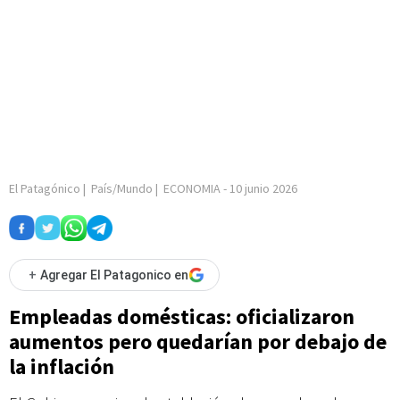
El Patagónico
|
País/Mundo
|
ECONOMIA
-
10 junio 2026
+
Agregar El Patagonico en
Empleadas domésticas: oficializaron
aumentos pero quedarían por debajo de
la inflación