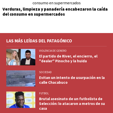
Verduras, limpieza y panadería encabezaron la caída
del consumo en supermercados
LAS MÁS LEÍDAS DEL PATAGÓNICO
VIOLENCIA DE GENERO
El partido de River, el encierro, el
"dealer" Pinocho y la huida
SOCIEDAD
Evitan un intento de usurpación en la
calle Chacabuco
FUTBOL
Brutal asesinato de un futbolista de
Selección: lo atacaron a metros de su
casa