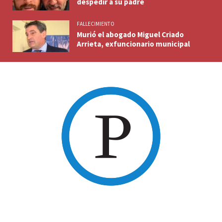
despedir a su padre
FALLECIMIENTO
Murió el abogado Miguel Criado
Arrieta, exfuncionario municipal