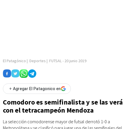
El Patagónico
|
Deportes
|
FUTSAL
-
20 junio 2019
+
Agregar El Patagonico en
Comodoro es semifinalista y se las verá
con el tetracampeón Mendoza
La selección comodorense mayor de futsal derrotó 1-0 a
Metropolitana y se clasificó para jugar una de las semifinales del