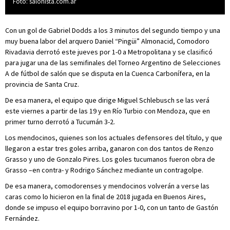
Foto: salonista.com.ar
Con un gol de Gabriel Dodds a los 3 minutos del segundo tiempo y una
muy buena labor del arquero Daniel “Pingüi” Almonacid, Comodoro
Rivadavia derrotó este jueves por 1-0 a Metropolitana y se clasificó
para jugar una de las semifinales del Torneo Argentino de Selecciones
A de fútbol de salón que se disputa en la Cuenca Carbonífera, en la
provincia de Santa Cruz.
De esa manera, el equipo que dirige Miguel Schlebusch se las verá
este viernes a partir de las 19 y en Río Turbio con Mendoza, que en
primer turno derrotó a Tucumán 3-2.
Los mendocinos, quienes son los actuales defensores del título, y que
llegaron a estar tres goles arriba, ganaron con dos tantos de Renzo
Grasso y uno de Gonzalo Pires. Los goles tucumanos fueron obra de
Grasso –en contra- y Rodrigo Sánchez mediante un contragolpe.
De esa manera, comodorenses y mendocinos volverán a verse las
caras como lo hicieron en la final de 2018 jugada en Buenos Aires,
donde se impuso el equipo borravino por 1-0, con un tanto de Gastón
Fernández.