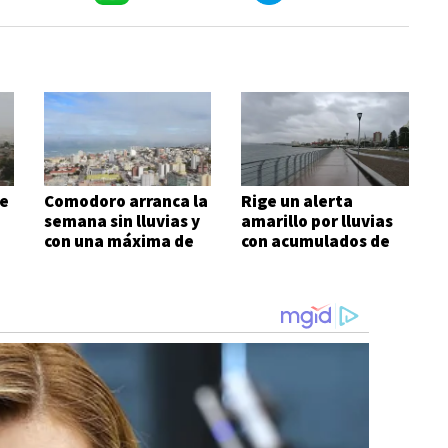
e
Comodoro arranca la
Rige un alerta
a
semana sin lluvias y
amarillo por lluvias
con una máxima de
con acumulados de
10°C
hasta 25 mm