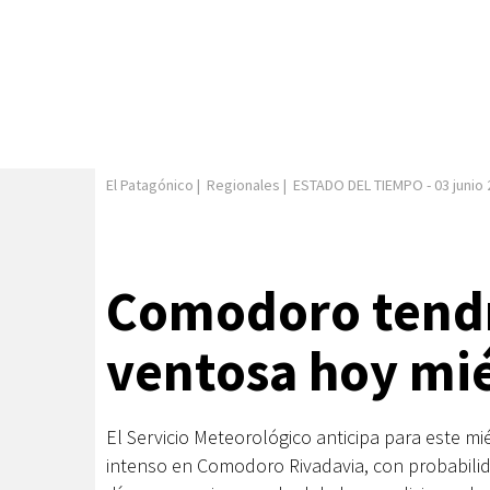
El Patagónico
|
Regionales
|
ESTADO DEL TIEMPO
-
03 junio
Comodoro tendr
ventosa hoy mi
El Servicio Meteorológico anticipa para este mi
intenso en Comodoro Rivadavia, con probabilida