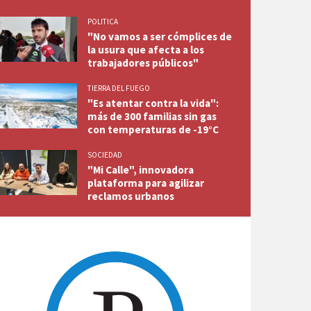
POLITICA
"No vamos a ser cómplices de
la usura que afecta a los
trabajadores públicos"
TIERRA DEL FUEGO
"Es atentar contra la vida":
más de 300 familias sin gas
con temperaturas de -19°C
SOCIEDAD
"Mi Calle", innovadora
plataforma para agilizar
reclamos urbanos