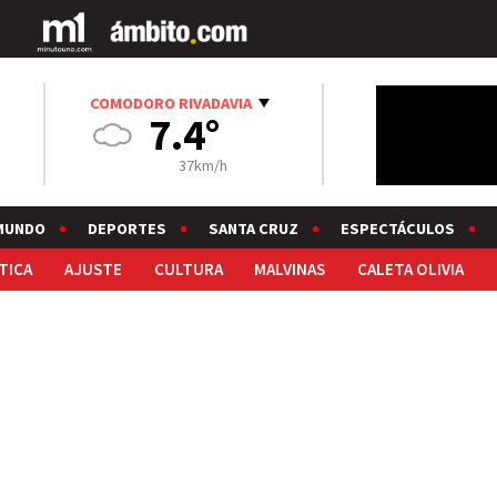
COMODORO RIVADAVIA
7.4°
37km/h
MUNDO
DEPORTES
SANTA CRUZ
ESPECTÁCULOS
TICA
AJUSTE
CULTURA
MALVINAS
CALETA OLIVIA