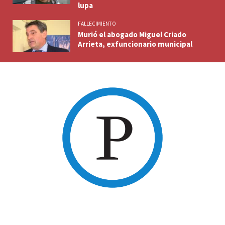
lupa
FALLECIMIENTO
Murió el abogado Miguel Criado
Arrieta, exfuncionario municipal