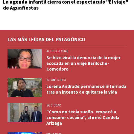
La agenda infantil cierra con el espectáculo "El viaje"
de Aguafiestas
LAS MÁS LEÍDAS DEL PATAGÓNICO
ACOSO SEXUAL
Se hizo viral la denuncia de la mujer
acosada en un viaje Bariloche-
Comodoro
INFANTICIDIO
Lorena Andrade permanece internada
tras un intento de quitarse la vida
SOCIEDAD
"Como no tenía sueño, empecé a
consumir cocaína", afirmó Candela
Arizaga
VIOLENCIA