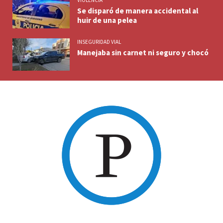
Se disparó de manera accidental al
huir de una pelea
INSEGURIDAD VIAL
Manejaba sin carnet ni seguro y chocó