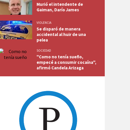
Murió el intendente de
Gaiman, Darío James
VIOLENCIA
Se disparó de manera
accidental al huir de una
pelea
SOCIEDAD
"Como no tenía sueño,
empecé a consumir cocaína",
afirmó Candela Arizaga