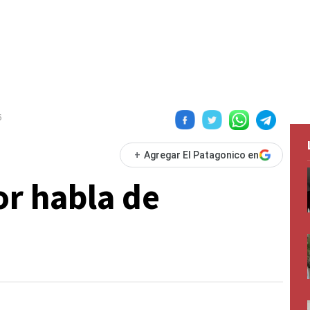
6
+
Agregar El Patagonico en
or habla de