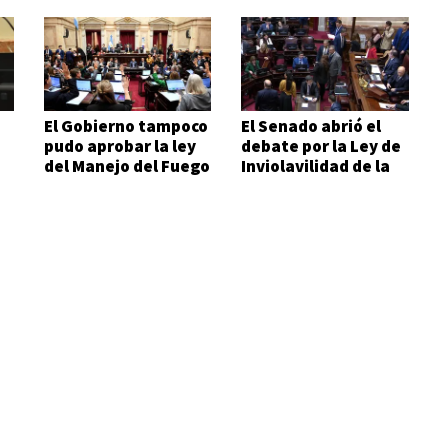
El Gobierno tampoco
El Senado abrió el
pudo aprobar la ley
debate por la Ley de
del Manejo del Fuego
Inviolavilidad de la
Propiedad Privada