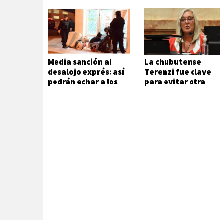
Media sanción al
La chubutense
desalojo exprés: así
Terenzi fue clave
podrán echar a los
para evitar otra
inquilinos morosos
especulación
inmobiliaria