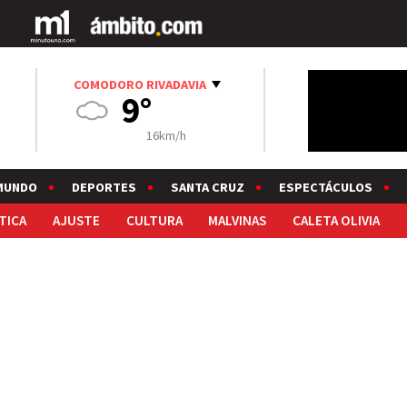
COMODORO RIVADAVIA
9°
16km/h
MUNDO
DEPORTES
SANTA CRUZ
ESPECTÁCULOS
TICA
AJUSTE
CULTURA
MALVINAS
CALETA OLIVIA