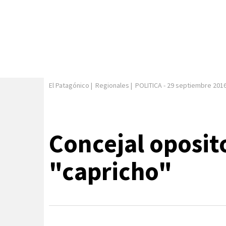
El Patagónico
|
Regionales
|
POLITICA
-
29 septiembre 201
Concejal oposit
"capricho"