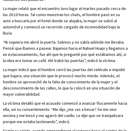
La mujer relató que el encuentro tuvo lugar el martes pasado cerca de
las 20:10 horas. Tal como muestran los chats, el hombre pasó en su
auto a buscarla por el hotel donde se alojaba, la mujer se subió al
automóvil y comenzó un recorrido cargado de incomodidad bajo la
lluvia.
“Ni siquiera me abrió la puerta. Salimos y no sabía adónde me llevaba.
Pensé que íbamos a pasear. Bajamos hacia el Nahuel Huapi y llegamos a
un estacionamiento, fue ahí que le pregunté por qué estábamos ahí, si
la idea era tomar un café. Ahí trabó las puertas”, indicó la víctima.
La mujer indicó que el hombre cerró las puertas del vehículo e impidió
que bajara, una situación que le provocó mucho miedo. Además, el
hombre se aprovechó de la falta de conocimiento de la mujer y el
desconocimiento de las calles, lo que la colocó en una situación de
mayor vulnerabilidad.
La víctima detalló que el acusado comenzó a avanzar físicamente hacia
ella, sin su consentimiento. “Me dijo ¿me vas a besar? Se me vino
encima y me besó y me agarró del cuello. Le dije que se tranquilizara
porque me estaba lastimando”, indicó.
Según su relato, cuando emprendieron el regreso hacia el centro de la