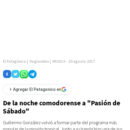
El Patagónico
|
Regionales
|
MUSICA
-
20 agosto 2017
+
Agregar El Patagonico en
De la noche comodorense a "Pasión de
Sábado"
Guillermo González volvió a formar parte del programa más
popular de la movida tropical. Junto a su banda hizo una de sus