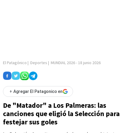
El Patagónico
|
Deportes
|
MUNDIAL 2026
-
18 junio 2026
+
Agregar El Patagonico en
De "Matador" a Los Palmeras: las
canciones que eligió la Selección para
festejar sus goles