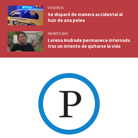
VIOLENCIA
Se disparó de manera accidental al
huir de una pelea
INFANTICIDIO
Lorena Andrade permanece internada
tras un intento de quitarse la vida