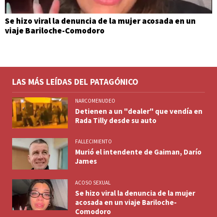
Se hizo viral la denuncia de la mujer acosada en un
viaje Bariloche-Comodoro
LAS MÁS LEÍDAS DEL PATAGÓNICO
NARCOMENUDEO
Detienen a un "dealer" que vendía en
Rada Tilly desde su auto
FALLECIMIENTO
Murió el intendente de Gaiman, Darío
James
ACOSO SEXUAL
Se hizo viral la denuncia de la mujer
acosada en un viaje Bariloche-
Comodoro