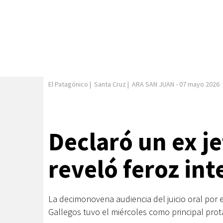
El Patagónico
|
Santa Cruz
|
ARA SAN JUAN
-
07 mayo 2026
Declaró un ex j
reveló feroz int
La decimonovena audiencia del juicio oral por 
Gallegos tuvo el miércoles como principal protag