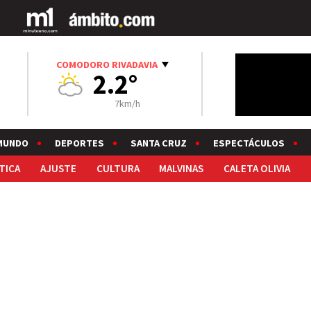
COMODORO RIVADAVIA
2.2°
7km/h
MUNDO
DEPORTES
SANTA CRUZ
ESPECTÁCULOS
TICA
AJUSTE
CULTURA
MALVINAS
CALETA OLIVIA