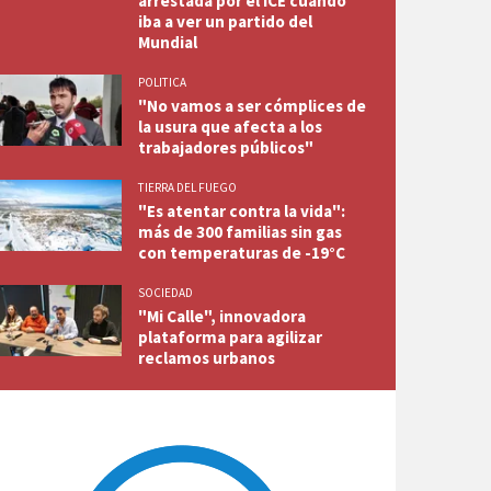
arrestada por el ICE cuando
iba a ver un partido del
Mundial
POLITICA
"No vamos a ser cómplices de
la usura que afecta a los
trabajadores públicos"
TIERRA DEL FUEGO
"Es atentar contra la vida":
más de 300 familias sin gas
con temperaturas de -19°C
SOCIEDAD
"Mi Calle", innovadora
plataforma para agilizar
reclamos urbanos