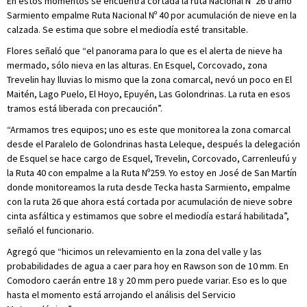
En estos momentos se encuentra cortada la ruta Nacional Nº 26 tramo
Sarmiento empalme Ruta Nacional Nº 40 por acumulación de nieve en la
calzada. Se estima que sobre el mediodía esté transitable.
Flores señaló que “el panorama para lo que es el alerta de nieve ha
mermado, sólo nieva en las alturas. En Esquel, Corcovado, zona
Trevelin hay lluvias lo mismo que la zona comarcal, nevó un poco en El
Maitén, Lago Puelo, El Hoyo, Epuyén, Las Golondrinas. La ruta en esos
tramos está liberada con precaución”.
“Armamos tres equipos; uno es este que monitorea la zona comarcal
desde el Paralelo de Golondrinas hasta Leleque, después la delegación
de Esquel se hace cargo de Esquel, Trevelin, Corcovado, Carrenleufú y
la Ruta 40 con empalme a la Ruta Nº259. Yo estoy en José de San Martín
donde monitoreamos la ruta desde Tecka hasta Sarmiento, empalme
con la ruta 26 que ahora está cortada por acumulación de nieve sobre
cinta asfáltica y estimamos que sobre el mediodía estará habilitada”,
señaló el funcionario.
Agregó que “hicimos un relevamiento en la zona del valle y las
probabilidades de agua a caer para hoy en Rawson son de 10 mm. En
Comodoro caerán entre 18 y 20 mm pero puede variar. Eso es lo que
hasta el momento está arrojando el análisis del Servicio