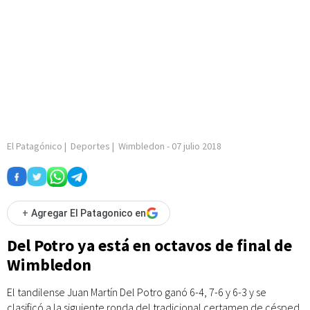
El Patagónico
|
Deportes
|
Wimbledon
-
07 julio 2018
+
Agregar El Patagonico en
Del Potro ya está en octavos de final de
Wimbledon
El tandilense Juan Martín Del Potro ganó 6-4, 7-6 y 6-3 y se
clasificó a la siguiente ronda del tradicional certamen de césped.