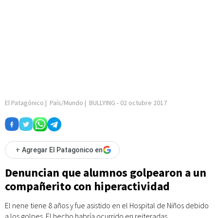
El Patagónico
|
País/Mundo
|
BULLYING
-
02 octubre 2017
+
Agregar El Patagonico en
Denuncian que alumnos golpearon a un
compañerito con hiperactividad
El nene tiene 8 años y fue asistido en el Hospital de Niños debido
a los golpes. El hecho habría ocurrido en reiteradas