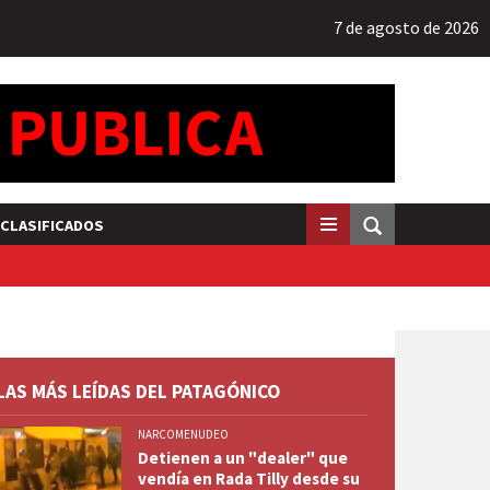
7 de agosto de 2026
CLASIFICADOS
LAS MÁS LEÍDAS DEL PATAGÓNICO
NARCOMENUDEO
Detienen a un "dealer" que
vendía en Rada Tilly desde su