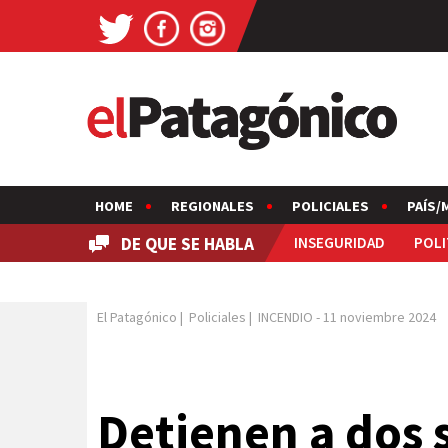
HOME
REGIONALES
POLICIALES
PAÍS/
DE QUE SE HABLA
INSEGURIDAD
POLI
El Patagónico
|
Policiales
|
INCENDIO
-
11 noviembre 2024
Detienen a dos 