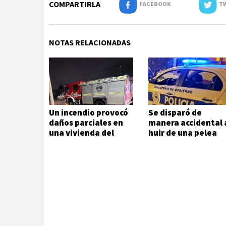
COMPARTIRLA
FACEBOOK
TW
NOTAS RELACIONADAS
Un incendio provocó
Se disparó de
daños parciales en
manera accidental 
una vivienda del
huir de una pelea
Juan XXIII