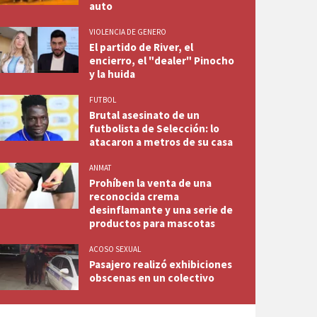
auto
VIOLENCIA DE GENERO
El partido de River, el
encierro, el "dealer" Pinocho
y la huida
FUTBOL
Brutal asesinato de un
futbolista de Selección: lo
atacaron a metros de su casa
ANMAT
Prohíben la venta de una
reconocida crema
desinflamante y una serie de
productos para mascotas
ACOSO SEXUAL
Pasajero realizó exhibiciones
obscenas en un colectivo