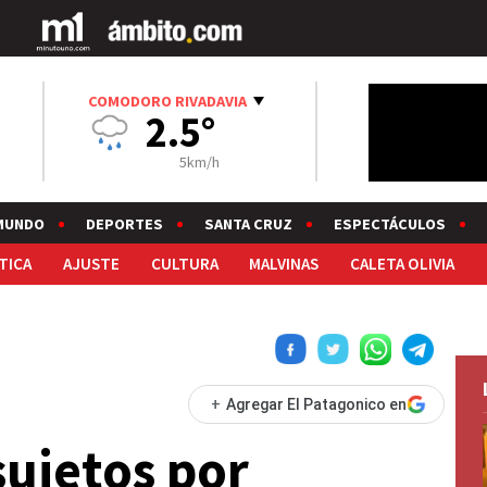
COMODORO RIVADAVIA
2.5°
5km/h
MUNDO
DEPORTES
SANTA CRUZ
ESPECTÁCULOS
TICA
AJUSTE
CULTURA
MALVINAS
CALETA OLIVIA
+
Agregar El Patagonico en
sujetos por