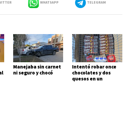
ITTER
WHATSAPP
TELEGRAM
Manejaba sin carnet
Intentó robar once
al
ni seguro y chocó
chocolates y dos
quesos en un
supermercado