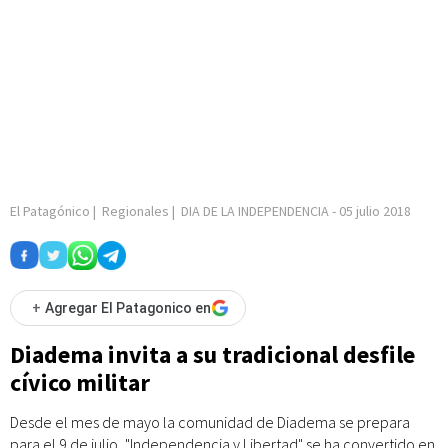
El Patagónico
|
Regionales
|
DIA DE LA INDEPENDENCIA
-
05 julio 2018
+
Agregar El Patagonico en
Diadema invita a su tradicional desfile
cívico militar
Desde el mes de mayo la comunidad de Diadema se prepara
para el 9 de julio, "Independencia y Libertad" se ha convertido en