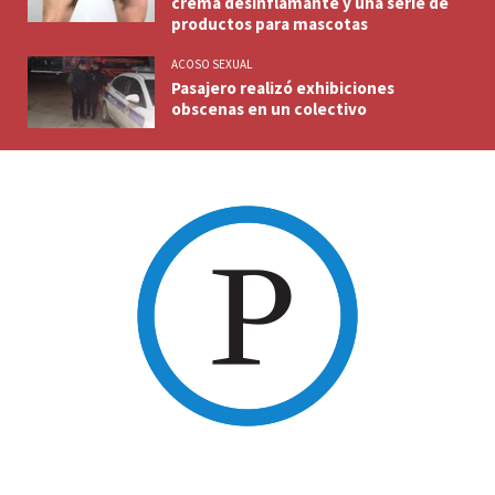
crema desinflamante y una serie de
productos para mascotas
ACOSO SEXUAL
Pasajero realizó exhibiciones
obscenas en un colectivo