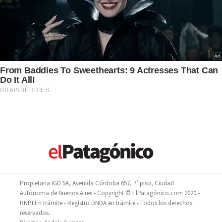
Propietaria IGD SA, Avenida Córdoba 657, 7° piso, Ciudad
Autónoma de Buenos Aires - Copyright © ElPatagónico.com 2020 -
RNPI En trámite - Registro DNDA en trámite - Todos los derechos
reservados.