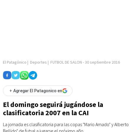
El Patagónico
|
Deportes
|
FUTBOL DE SALON
-
30 septiembre 2016
+
Agregar El Patagonico en
El domingo seguirá jugándose la
clasificatoria 2007 en la CAI
La jornada es clasificatoria para las copas "Mario Amado" y Alberto
Bellido" de futsal a jugarse el próximo año.