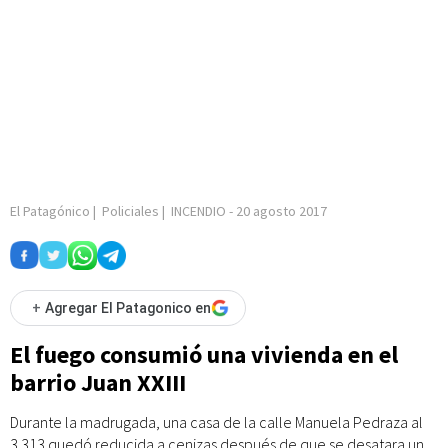
El Patagónico
|
Policiales
|
INCENDIO
-
20 agosto 2017
+
Agregar El Patagonico en
El fuego consumió una vivienda en el
barrio Juan XXIII
Durante la madrugada, una casa de la calle Manuela Pedraza al
3.313 quedó reducida a cenizas después de que se desatara un