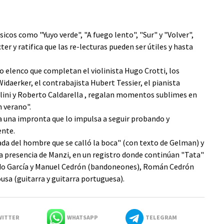
icos como "Yuyo verde", "A fuego lento", "Sur" y "Volver",
ter y ratifica que las re-lecturas pueden ser útiles y hasta
do elenco que completan el violinista Hugo Crotti, los
idaerker, el contrabajista Hubert Tessier, el pianista
lini y Roberto Caldarella , regalan momentos sublimes en
n verano".
ica una impronta que lo impulsa a seguir probando y
ente.
lada del hombre que se calló la boca" (con texto de Gelman) y
usa presencia de Manzi, en un registro donde continúan "Tata"
do García y Manuel Cedrón (bandoneones), Román Cedrón
ousa (guitarra y guitarra portuguesa).
ITTER
WHATSAPP
TELEGRAM