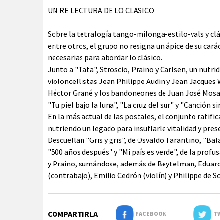
UN RE LECTURA DE LO CLASICO
Sobre la tetralogía tango-milonga-estilo-vals y clás
entre otros, el grupo no resigna un ápice de su carác
necesarias para abordar lo clásico.
Junto a "Tata", Stroscio, Praino y Carlsen, un nutri
violoncellistas Jean Philippe Audin y Jean Jacques W
Héctor Grané y los bandoneones de Juan José Mosa
"Tu piel bajo la luna", "La cruz del sur" y "Canción si
En la más actual de las postales, el conjunto ratif
nutriendo un legado para insuflarle vitalidad y pres
Descuellan "Gris y gris", de Osvaldo Tarantino, "Ba
"500 años después" y "Mi país es verde", de la prof
y Praino, sumándose, además de Beytelman, Eduar
(contrabajo), Emilio Cedrón (violín) y Philippe de S
COMPARTIRLA
FACEBOOK
TW