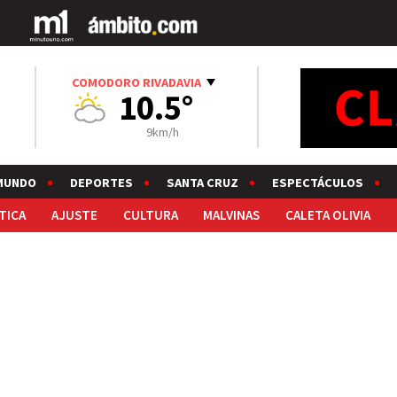
COMODORO RIVADAVIA
10.5°
9km/h
MUNDO
DEPORTES
SANTA CRUZ
ESPECTÁCULOS
TICA
AJUSTE
CULTURA
MALVINAS
CALETA OLIVIA