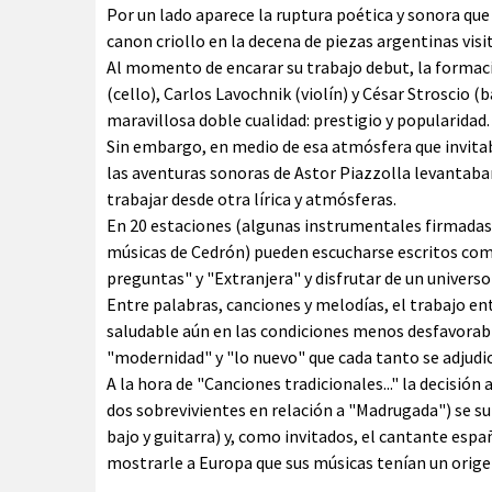
Por un lado aparece la ruptura poética y sonora que
canon criollo en la decena de piezas argentinas vis
Al momento de encarar su trabajo debut, la formac
(cello), Carlos Lavochnik (violín) y César Stroscio
maravillosa doble cualidad: prestigio y popularidad.
Sin embargo, en medio de esa atmósfera que invitab
las aventuras sonoras de Astor Piazzolla levantaba
trabajar desde otra lírica y atmósferas.
En 20 estaciones (algunas instrumentales firmadas 
músicas de Cedrón) pueden escucharse escritos como
preguntas" y "Extranjera" y disfrutar de un univers
Entre palabras, canciones y melodías, el trabajo en
saludable aún en las condiciones menos desfavorabl
"modernidad" y "lo nuevo" que cada tanto se adjudic
A la hora de "Canciones tradicionales..." la decisió
dos sobrevivientes en relación a "Madrugada") se su
bajo y guitarra) y, como invitados, el cantante espa
mostrarle a Europa que sus músicas tenían un orige