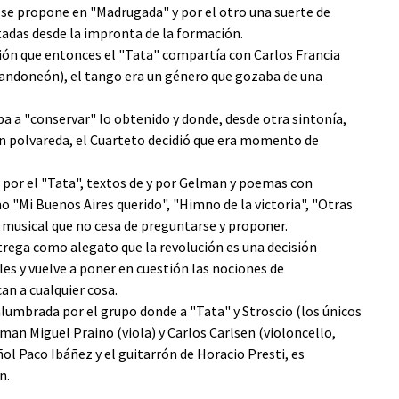
 se propone en "Madrugada" y por el otro una suerte de
itadas desde la impronta de la formación.
ión que entonces el "Tata" compartía con Carlos Francia
 (bandoneón), el tango era un género que gozaba de una
a a "conservar" lo obtenido y donde, desde otra sintonía,
n polvareda, el Cuarteto decidió que era momento de
por el "Tata", textos de y por Gelman y poemas con
 "Mi Buenos Aires querido", "Himno de la victoria", "Otras
o musical que no cesa de preguntarse y proponer.
trega como alegato que la revolución es una decisión
es y vuelve a poner en cuestión las nociones de
an a cualquier cosa.
n alumbrada por el grupo donde a "Tata" y Stroscio (los únicos
man Miguel Praino (viola) y Carlos Carlsen (violoncello,
ñol Paco Ibáñez y el guitarrón de Horacio Presti, es
n.