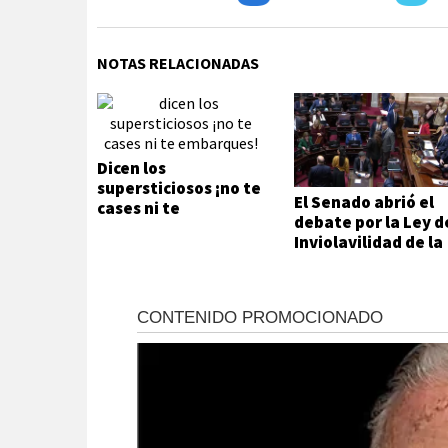
NOTAS RELACIONADAS
Dicen los
supersticiosos ¡no te
El Senado abrió el
cases ni te
debate por la Ley d
embarques!
Inviolavilidad de la
Propiedad Privada