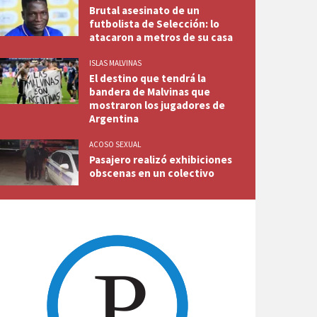
Brutal asesinato de un
futbolista de Selección: lo
atacaron a metros de su casa
ISLAS MALVINAS
El destino que tendrá la
bandera de Malvinas que
mostraron los jugadores de
Argentina
ACOSO SEXUAL
Pasajero realizó exhibiciones
obscenas en un colectivo