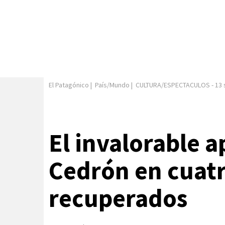
El Patagónico
|
País/Mundo
|
CULTURA/ESPECTACULOS
-
13 
El invalorable a
Cedrón en cuatr
recuperados