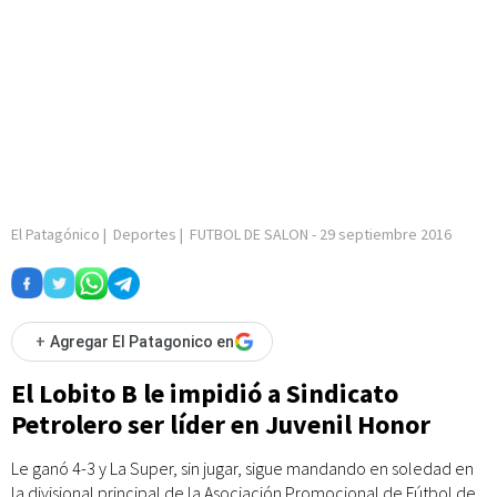
El Patagónico
|
Deportes
|
FUTBOL DE SALON
-
29 septiembre 2016
+
Agregar El Patagonico en
El Lobito B le impidió a Sindicato
Petrolero ser líder en Juvenil Honor
Le ganó 4-3 y La Super, sin jugar, sigue mandando en soledad en
la divisional principal de la Asociación Promocional de Fútbol de