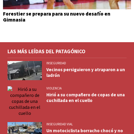
Forestier se prepara para su nuevo desafío en
Gimnasia
LAS MÁS LEÍDAS DEL PATAGÓNICO
INSEGURIDAD
Vecinos persiguieron y atraparon a un
ladrón
VIOLENCIA
Hirió a su compañero de copas de una
cuchillada en el cuello
INSEGURIDAD VIAL
Un motociclista borracho chocó y no