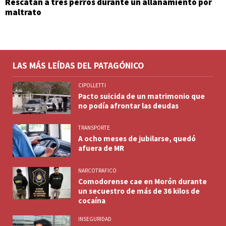
Rescatan a tres perros durante un allanamiento por
maltrato
LAS MÁS LEÍDAS DEL PATAGÓNICO
CIPOLLETTI
Pacto suicida de un matrimonio que
no podía afrontar las deudas
TRANSPORTE
A ocho meses de jubilarse, quedó
afuera de MR
NARCOTRAFICO
Comodorense cae en Morón durante
un secuestro de más de 36 kilos de
cocaína
INSEGURIDAD