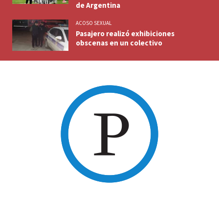
de Argentina
ACOSO SEXUAL
Pasajero realizó exhibiciones
obscenas en un colectivo