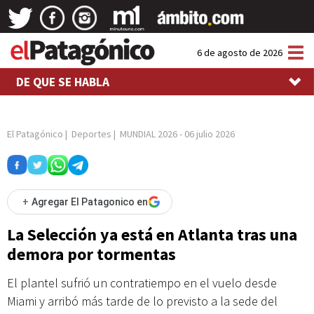
Tog
6 de agosto de 2026
nav
DE QUE SE HABLA
El Patagónico
|
Deportes
|
MUNDIAL 2026
-
06 julio 2026
+
Agregar El Patagonico en
La Selección ya está en Atlanta tras una
demora por tormentas
El plantel sufrió un contratiempo en el vuelo desde
Miami y arribó más tarde de lo previsto a la sede del