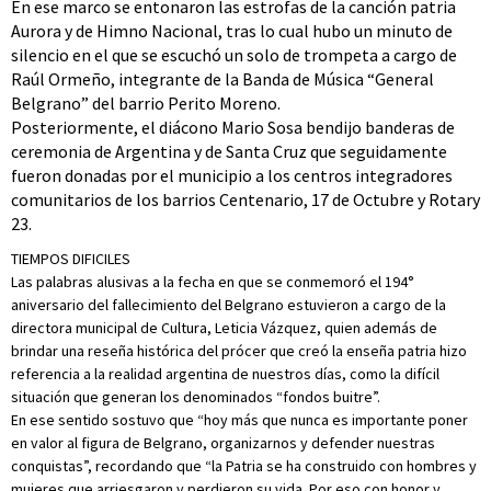
En ese marco se entonaron las estrofas de la canción patria
Aurora y de Himno Nacional, tras lo cual hubo un minuto de
silencio en el que se escuchó un solo de trompeta a cargo de
Raúl Ormeño, integrante de la Banda de Música “General
Belgrano” del barrio Perito Moreno.
Posteriormente, el diácono Mario Sosa bendijo banderas de
ceremonia de Argentina y de Santa Cruz que seguidamente
fueron donadas por el municipio a los centros integradores
comunitarios de los barrios Centenario, 17 de Octubre y Rotary
23.
TIEMPOS DIFICILES
Las palabras alusivas a la fecha en que se conmemoró el 194°
aniversario del fallecimiento del Belgrano estuvieron a cargo de la
directora municipal de Cultura, Leticia Vázquez, quien además de
brindar una reseña histórica del prócer que creó la enseña patria hizo
referencia a la realidad argentina de nuestros días, como la difícil
situación que generan los denominados “fondos buitre”.
En ese sentido sostuvo que “hoy más que nunca es importante poner
en valor al figura de Belgrano, organizarnos y defender nuestras
conquistas”, recordando que “la Patria se ha construido con hombres y
mujeres que arriesgaron y perdieron su vida. Por eso con honor y