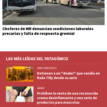
Choferes de MR denuncian condiciones laborales
precarias y falta de respuesta gremial
LAS MÁS LEÍDAS DEL PATAGÓNICO
NARCOMENUDEO
Detienen a un "dealer" que vendía en
Rada Tilly desde su auto
ANMAT
Prohíben la venta de una reconocida
crema desinflamante y una serie de
productos para mascotas