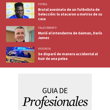
FUTBOL
Brutal asesinato de un futbolista de
Selección: lo atacaron a metros de su
casa
FALLECIMIENTO
Murió el intendente de Gaiman, Darío
James
VIOLENCIA
Se disparó de manera accidental al
huir de una pelea