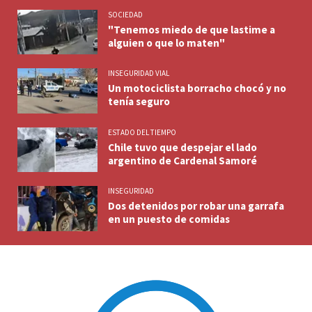
SOCIEDAD
"Tenemos miedo de que lastime a
alguien o que lo maten"
INSEGURIDAD VIAL
Un motociclista borracho chocó y no
tenía seguro
ESTADO DEL TIEMPO
Chile tuvo que despejar el lado
argentino de Cardenal Samoré
INSEGURIDAD
Dos detenidos por robar una garrafa
en un puesto de comidas