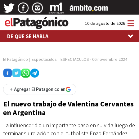
Tog
10 de agosto de 2026
nav
DE QUE SE HABLA
El Patagónico
|
Espectaculos
|
ESPECTACULOS
-
06 noviembre 2024
+
Agregar El Patagonico en
El nuevo trabajo de Valentina Cervantes
en Argentina
La influencer dio un importante paso en su vida luego de
terminar su relación con el futbolista Enzo Fernández