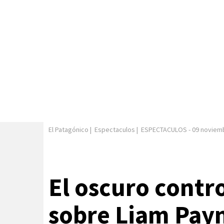
El Patagónico
|
Espectaculos
|
ESPECTACULOS
-
09 noviem
El oscuro contr
sobre Liam Pay