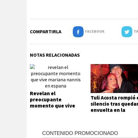
COMPARTIRLA
FACEBOOK
TW
NOTAS RELACIONADAS
Revelan el
Tuli Acosta rompió 
preocupante
silencio tras queda
momento que vive
envuelta en la
Mariana Nannis en
separación de Luck
España
Ra y La Joaqui