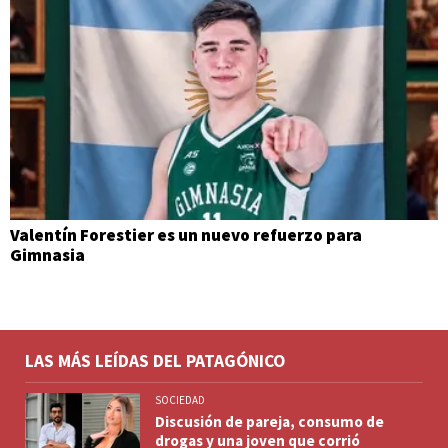
Valentín Forestier es un nuevo refuerzo para
Gimnasia
LAS MÁS LEÍDAS DEL PATAGÓNICO
SOCIEDAD
Discusión de pareja, consumo de
drogas y una joven que corrió