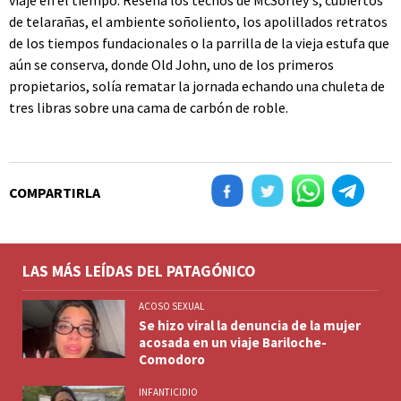
viaje en el tiempo. Reseña los techos de McSorley's, cubiertos
de telarañas, el ambiente soñoliento, los apolillados retratos
de los tiempos fundacionales o la parrilla de la vieja estufa que
aún se conserva, donde Old John, uno de los primeros
propietarios, solía rematar la jornada echando una chuleta de
tres libras sobre una cama de carbón de roble.
COMPARTIRLA
LAS MÁS LEÍDAS DEL PATAGÓNICO
ACOSO SEXUAL
Se hizo viral la denuncia de la mujer
acosada en un viaje Bariloche-
Comodoro
INFANTICIDIO