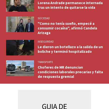
Lorena Andrade permanece internada
tras un intento de quitarse la vida
SOCIEDAD
"Como no tenía sueño, empecé a
consumir cocaína", afirmó Candela
Arizaga
INSEGURIDAD
Le dieron un botellazo a la salida de un
boliche y terminó hospitalizado
TRANSPORTE
Choferes de MR denuncian
condiciones laborales precarias y falta
de respuesta gremial