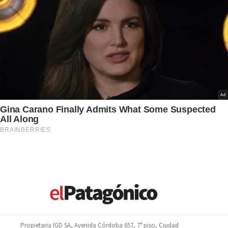
Propietaria IGD SA, Avenida Córdoba 657, 7° piso, Ciudad