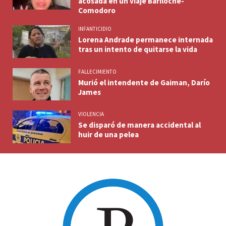
acosada en un viaje Bariloche-
Comodoro
INFANTICIDIO
Lorena Andrade permanece internada
tras un intento de quitarse la vida
FALLECIMIENTO
Murió el intendente de Gaiman, Darío
James
VIOLENCIA
Se disparó de manera accidental al
huir de una pelea