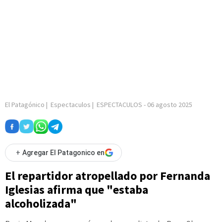
El Patagónico
|
Espectaculos
|
ESPECTACULOS
-
06 agosto 2025
+
Agregar El Patagonico en
El repartidor atropellado por Fernanda
Iglesias afirma que "estaba
alcoholizada"