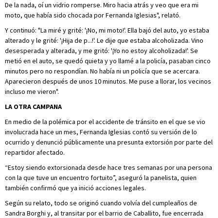
De la nada, oí un vidrio romperse. Miro hacia atrás y veo que era mi
moto, que había sido chocada por Fernanda Iglesias", relató.
Y continuó: "La miré y grité: '¡No, mi moto!'. Ella bajó del auto, yo estaba
alterado y le grité: '¡Hija de p...!'. Le dije que estaba alcoholizada. Vino
desesperada y alterada, y me gritó: '¡Yo no estoy alcoholizada!'. Se
metió en el auto, se quedó quieta y yo llamé a la policía, pasaban cinco
minutos pero no respondían. No había ni un policía que se acercara.
Aparecieron después de unos 10 minutos. Me puse a llorar, los vecinos
incluso me vieron".
LA OTRA CAMPANA
En medio de la polémica por el accidente de tránsito en el que se vio
involucrada hace un mes, Fernanda Iglesias contó su versión de lo
ocurrido y denunció públicamente una presunta extorsión por parte del
repartidor afectado.
“Estoy siendo extorsionada desde hace tres semanas por una persona
con la que tuve un encuentro fortuito”, aseguró la panelista, quien
también confirmó que ya inició acciones legales.
Según su relato, todo se originó cuando volvía del cumpleaños de
Sandra Borghi y, al transitar por el barrio de Caballito, fue encerrada