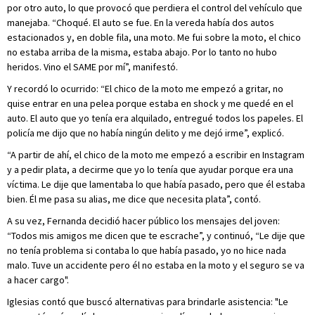
por otro auto, lo que provocó que perdiera el control del vehículo que
manejaba. “Choqué. El auto se fue. En la vereda había dos autos
estacionados y, en doble fila, una moto. Me fui sobre la moto, el chico
no estaba arriba de la misma, estaba abajo. Por lo tanto no hubo
heridos. Vino el SAME por mí”, manifestó.
Y recordó lo ocurrido: “El chico de la moto me empezó a gritar, no
quise entrar en una pelea porque estaba en shock y me quedé en el
auto. El auto que yo tenía era alquilado, entregué todos los papeles. El
policía me dijo que no había ningún delito y me dejó irme”, explicó.
“A partir de ahí, el chico de la moto me empezó a escribir en Instagram
y a pedir plata, a decirme que yo lo tenía que ayudar porque era una
víctima. Le dije que lamentaba lo que había pasado, pero que él estaba
bien. Él me pasa su alias, me dice que necesita plata”, contó.
A su vez, Fernanda decidió hacer público los mensajes del joven:
“Todos mis amigos me dicen que te escrache”, y continuó, “Le dije que
no tenía problema si contaba lo que había pasado, yo no hice nada
malo. Tuve un accidente pero él no estaba en la moto y el seguro se va
a hacer cargo".
Iglesias contó que buscó alternativas para brindarle asistencia: "Le