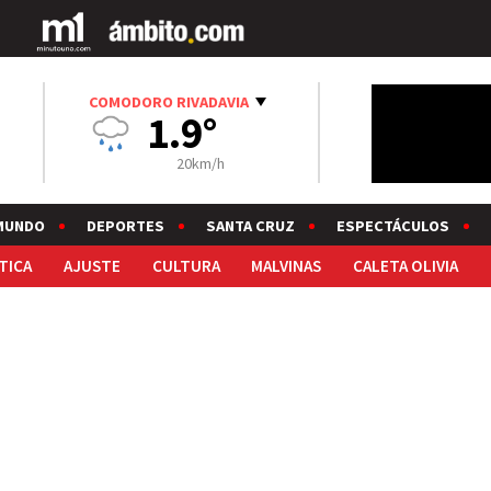
COMODORO RIVADAVIA
1.9°
20km/h
MUNDO
DEPORTES
SANTA CRUZ
ESPECTÁCULOS
TICA
AJUSTE
CULTURA
MALVINAS
CALETA OLIVIA