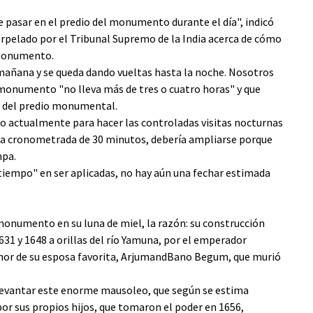
pasar en el predio del monumento durante el día", indicó
terpelado por el Tribunal Supremo de la India acerca de cómo
 monumento.
mañana y se queda dando vueltas hasta la noche. Nosotros
 monumento "no lleva más de tres o cuatro horas" y que
es del predio monumental.
to actualmente para hacer las controladas visitas nocturnas
cia cronometrada de 30 minutos, debería ampliarse porque
mpa.
 tiempo" en ser aplicadas, no hay aún una fechar estimada
onumento en su luna de miel, la razón: su construcción
631 y 1648 a orillas del río Yamuna, por el emperador
or de su esposa favorita, ArjumandBano Begum, que murió
evantar este enorme mausoleo, que según se estima
por sus propios hijos, que tomaron el poder en 1656,