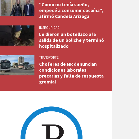
"Como no tenía sueño,
empecé a consumir cocaína",
afirmó Candela Arizaga
INSEGURIDAD
Le dieron un botellazo a la
salida de un boliche y terminó
hospitalizado
TRANSPORTE
Choferes de MR denuncian
condiciones laborales
precarias y falta de respuesta
gremial