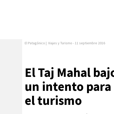
El Patagónico
|
Viajes y Turismo
-
11 septiembre 2016
El Taj Mahal bajo
un intento para
el turismo