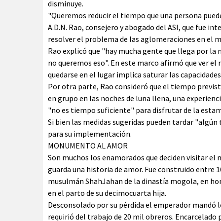
disminuye.
"Queremos reducir el tiempo que una persona puede 
A.D.N. Rao, consejero y abogado del ASI, que fue in
resolver el problema de las aglomeraciones en el
Rao explicó que "hay mucha gente que llega por la 
no queremos eso". En este marco afirmó que ver el
quedarse en el lugar implica saturar las capacidad
Por otra parte, Rao consideró que el tiempo previs
en grupo en las noches de luna llena, una experien
"no es tiempo suficiente" para disfrutar de la esta
Si bien las medidas sugeridas pueden tardar "algún
para su implementación.
MONUMENTO AL AMOR
Son muchos los enamorados que deciden visitar el m
guarda una historia de amor. Fue construido entre 1
musulmán ShahJahan de la dinastía mogola, en hon
en el parto de su decimocuarta hija.
Desconsolado por su pérdida el emperador mandó l
requirió del trabajo de 20 mil obreros. Encarcelado 