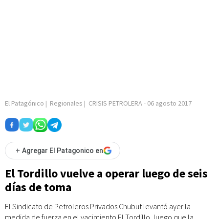
El Patagónico
|
Regionales
|
CRISIS PETROLERA
-
06 agosto 2017
+
Agregar El Patagonico en
El Tordillo vuelve a operar luego de seis
días de toma
El Sindicato de Petroleros Privados Chubut levantó ayer la
medida de fuerza en el yacimiento El Tordillo, luego que la