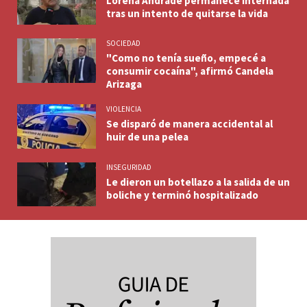
Lorena Andrade permanece internada
tras un intento de quitarse la vida
SOCIEDAD
"Como no tenía sueño, empecé a
consumir cocaína", afirmó Candela
Arizaga
VIOLENCIA
Se disparó de manera accidental al
huir de una pelea
INSEGURIDAD
Le dieron un botellazo a la salida de un
boliche y terminó hospitalizado