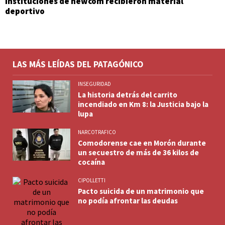
Instituciones de newcom recibieron material
deportivo
LAS MÁS LEÍDAS DEL PATAGÓNICO
INSEGURIDAD
La historia detrás del carrito
incendiado en Km 8: la Justicia bajo la
lupa
NARCOTRAFICO
Comodorense cae en Morón durante
un secuestro de más de 36 kilos de
cocaína
CIPOLLETTI
Pacto suicida de un matrimonio que
no podía afrontar las deudas