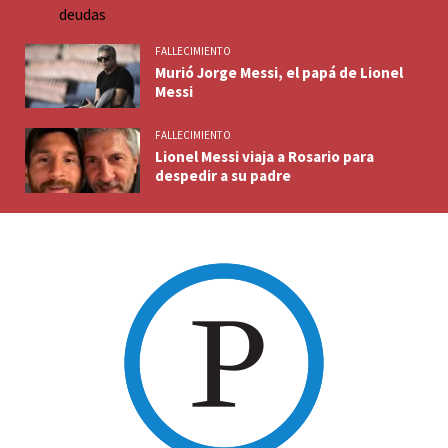
FALLECIMIENTO
Murió Jorge Messi, el papá de Lionel
Messi
FALLECIMIENTO
Lionel Messi viaja a Rosario para
despedir a su padre