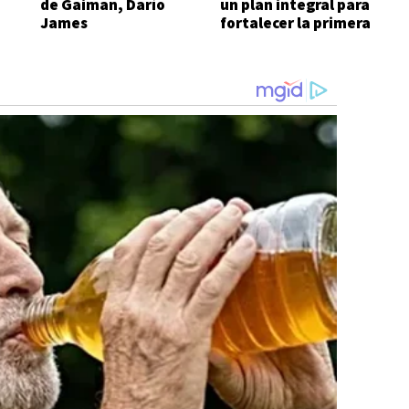
de Gaiman, Darío
un plan integral para
James
fortalecer la primera
infancia