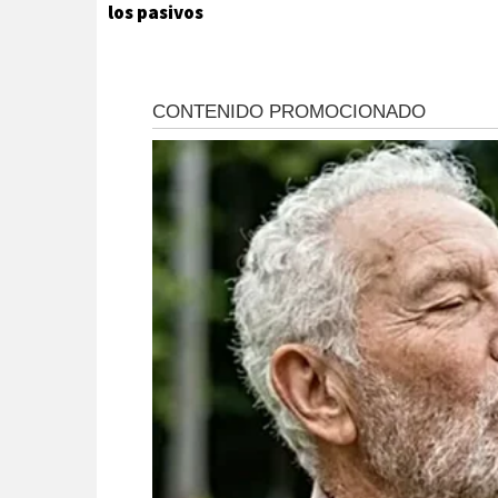
los pasivos
8,8 M
ambientales
históricos