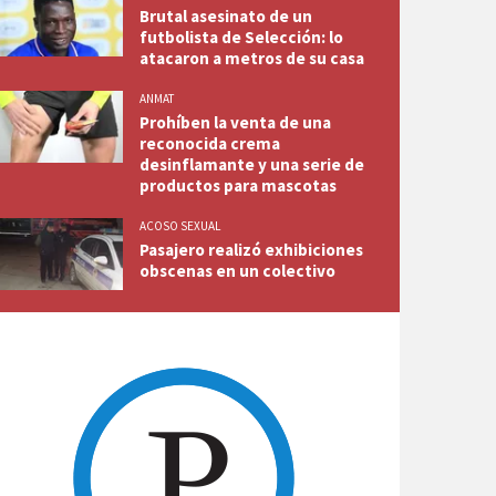
Brutal asesinato de un
futbolista de Selección: lo
atacaron a metros de su casa
ANMAT
Prohíben la venta de una
reconocida crema
desinflamante y una serie de
productos para mascotas
ACOSO SEXUAL
Pasajero realizó exhibiciones
obscenas en un colectivo