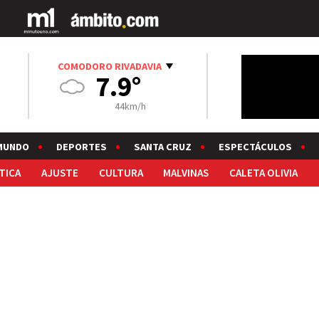
COMODORO RIVADAVIA
7.9°
44km/h
MUNDO
DEPORTES
SANTA CRUZ
ESPECTÁCULOS
TICA
AJUSTE
CULTURA
MALVINAS
CALETA OLIVIA