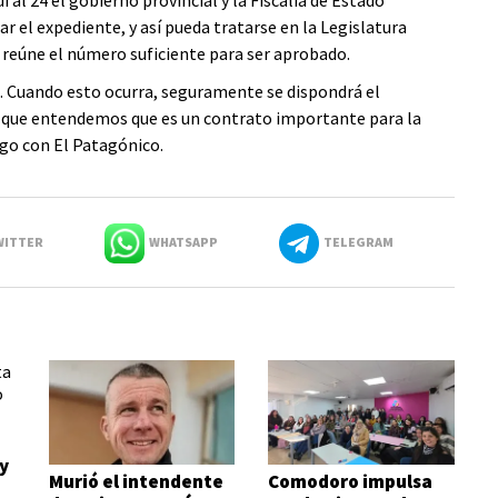
 al 24 el gobierno provincial y la Fiscalía de Estado
 el expediente, y así pueda tratarse en la Legislatura
, reúne el número suficiente para ser aprobado.
. Cuando esto ocurra, seguramente se dispondrá el
a que entendemos que es un contrato importante para la
ogo con El Patagónico.
ITTER
WHATSAPP
TELEGRAM
y
Murió el intendente
Comodoro impulsa