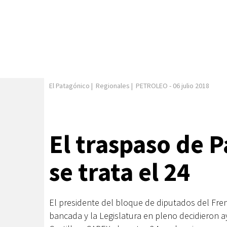
El Patagónico
|
Regionales
|
PETROLEO
-
06 julio 2018
El traspaso de P
se trata el 24
El presidente del bloque de diputados del Frent
bancada y la Legislatura en pleno decidieron a