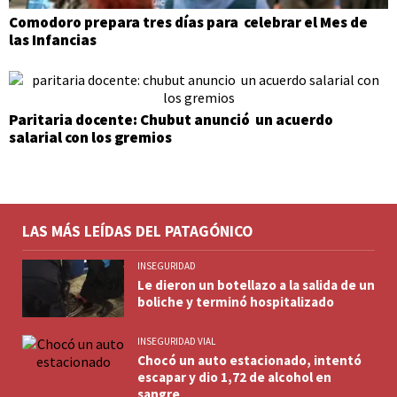
Comodoro prepara tres días para celebrar el Mes de
las Infancias
Paritaria docente: Chubut anunció un acuerdo
salarial con los gremios
LAS MÁS LEÍDAS DEL PATAGÓNICO
INSEGURIDAD
Le dieron un botellazo a la salida de un
boliche y terminó hospitalizado
INSEGURIDAD VIAL
Chocó un auto estacionado, intentó
escapar y dio 1,72 de alcohol en
sangre