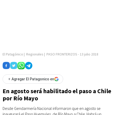
El Patagónico
|
Regionales
|
PASO FRONTERIZOS
-
13 julio 2018
+
Agregar El Patagonico en
En agosto será habilitado el paso a Chile
por Río Mayo
Desde Gendarmería Nacional informaron que en agosto se
inaugurará el Paso Huemules, de Río Mayo a Chile. Habrá un