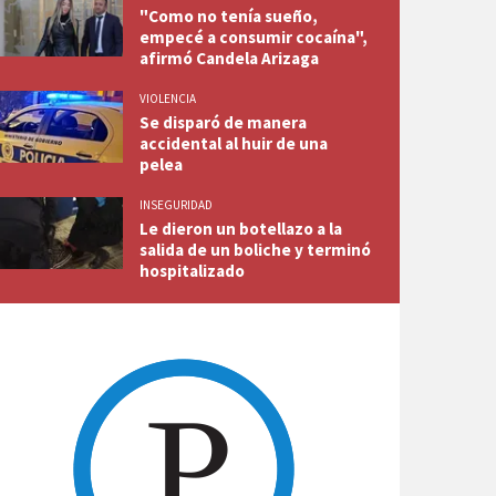
"Como no tenía sueño,
empecé a consumir cocaína",
afirmó Candela Arizaga
VIOLENCIA
Se disparó de manera
accidental al huir de una
pelea
INSEGURIDAD
Le dieron un botellazo a la
salida de un boliche y terminó
hospitalizado