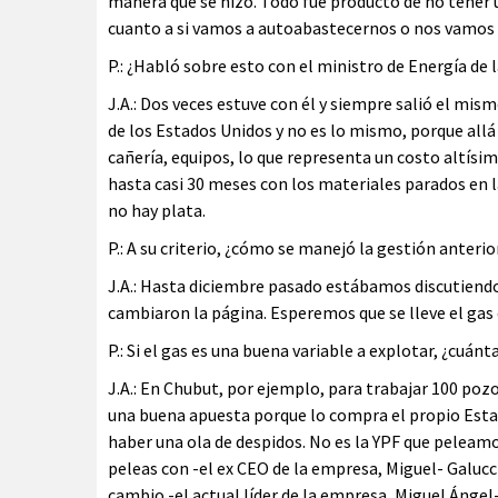
manera que se hizo. Todo fue producto de no tener u
cuanto a si vamos a autoabastecernos o nos vamos a
P.: ¿Habló sobre esto con el ministro de Energía de
J.A.: Dos veces estuve con él y siempre salió el m
de los Estados Unidos y no es lo mismo, porque allá
cañería, equipos, lo que representa un costo altís
hasta casi 30 meses con los materiales parados en l
no hay plata.
P.: A su criterio, ¿cómo se manejó la gestión anteri
J.A.: Hasta diciembre pasado estábamos discutiendo
cambiaron la página. Esperemos que se lleve el gas 
P.: Si el gas es una buena variable a explotar, ¿cuánt
J.A.: En Chubut, por ejemplo, para trabajar 100 pozo
una buena apuesta porque lo compra el propio Estad
haber una ola de despidos. No es la YPF que peleamo
peleas con -el ex CEO de la empresa, Miguel- Galucci
cambio -el actual líder de la empresa, Miguel Ángel