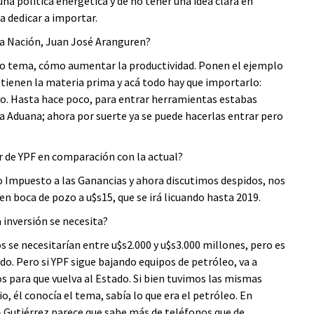
na política energética y de no tener una idea clara en
 dedicar a importar.
 la Nación, Juan José Aranguren?
ismo tema, cómo aumentar la productividad. Ponen el ejemplo
 tienen la materia prima y acá todo hay que importarlo:
imo. Hasta hace poco, para entrar herramientas estabas
a Aduana; ahora por suerte ya se puede hacerlas entrar pero
or de YPF en comparación con la actual?
 Impuesto a las Ganancias y ahora discutimos despidos, nos
en boca de pozo a u$s15, que se irá licuando hasta 2019.
a inversión se necesita?
s se necesitarían entre u$s2.000 y u$s3.000 millones, pero es
o. Pero si YPF sigue bajando equipos de petróleo, va a
s para que vuelva al Estado. Si bien tuvimos las mismas
o, él conocía el tema, sabía lo que era el petróleo. En
- Gutiérrez parece que sabe más de teléfonos que de