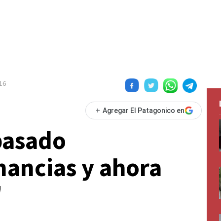
16
+
Agregar El Patagonico en
pasado
nancias y ahora
"