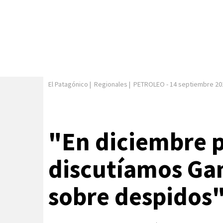
El Patagónico
|
Regionales
|
PETROLEO
-
14 septiembre 20
"En diciembre 
discutíamos Ga
sobre despidos