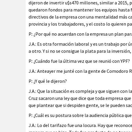
dijeron de invertir u$s470 millones, similar a 2015,
quedaron fondos para mantener los equipos hasta f
directivos de la empresa con una mentalidad más c
provincia y los trabajadores, y el costo lo quieren p
P.: ¿Por qué no acuerdan con la empresa un plan para 
J.A.: Es otra formación laboral y es un trabajo por ú
a otro. Y si no se consigue la plata para la inversió
P.: ¿Cuándo fue la última vez que se reunió con YPF?
J.A.: Anteayer me junté con la gente de Comodoro Ri
P.: ¿Y qué le dijeron?
J.A.: Que la situación es compleja y que siguen con l
Cruz sacaron una ley que dice que toda empresa que 
que plantear que si despiden gente, se le pueden sac
P.: ¿Cuál es su postura sobre la audiencia pública q
J.A.: Lo del tarifazo fue una locura. Hay que recono