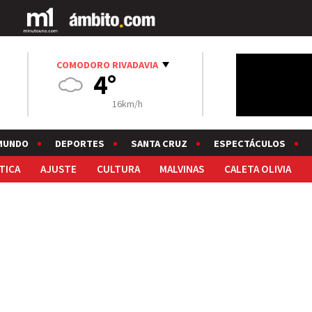
COMODORO RIVADAVIA
4°
16km/h
MUNDO
DEPORTES
SANTA CRUZ
ESPECTÁCULOS
TICA
AJUSTE
CULTURA
MALVINAS
CALETA OLIVIA