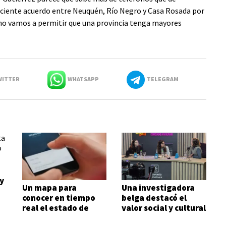
eciente acuerdo entre Neuquén, Río Negro y Casa Rosada por
y no vamos a permitir que una provincia tenga mayores
ITTER
WHATSAPP
TELEGRAM
y
Un mapa para
Una investigadora
conocer en tiempo
belga destacó el
real el estado de
valor social y cultural
rutas y otros datos
de la Feria